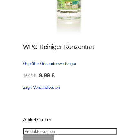
WPC Reiniger Konzentrat
Geprüfte Gesamtbewertungen
Ursprünglicher
Aktueller
9,99
€
16,99
€
Preis
Preis
zzgl. Versandkosten
war:
ist:
16,99 €
9,99 €.
Artikel suchen