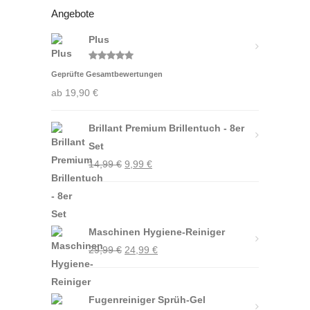
Angebote
Plus
Bewertet
Geprüfte Gesamtbewertungen
mit
5.00
von 5
ab
19,90
€
Brillant Premium Brillentuch - 8er
Set
Ursprünglicher
Aktueller
14,99
€
9,99
€
Preis
Preis
war:
ist:
14,99 €
9,99 €.
Maschinen Hygiene-Reiniger
Ursprünglicher
Aktueller
29,99
€
24,99
€
Preis
Preis
war:
ist:
Fugenreiniger Sprüh-Gel
29,99 €
24,99 €.