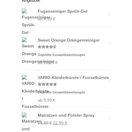
Angebote
Fugenreiniger Sprüh-Gel
ab
7,99
€
Sweet Orange Orangenreiniger
Bewertet
Geprüfte Gesamtbewertungen
mit
4.50
von 5
ab
20,99
€
VARIO-Kleiderbürste / Fusselbürste
Bewertet
Geprüfte Gesamtbewertungen
mit
5.00
von 5
ab
8,99
€
Matratzen und Polster Spray
Ursprünglicher
Aktueller
24,90
€
22,99
€
Preis
Preis