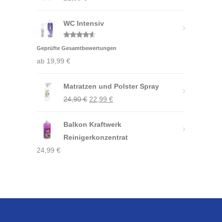
WC Intensiv
Bewertet
Geprüfte Gesamtbewertungen
mit
4.50
von 5
ab
19,99
€
Matratzen und Polster Spray
Ursprünglicher
Aktueller
24,90
€
22,99
€
Preis
Preis
Balkon Kraftwerk
war:
ist:
Reinigerkonzentrat
24,90 €
22,99 €.
24,99
€