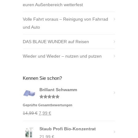
euren Außenbereich wetterfest
Volle Fahrt voraus – Reinigung von Fahrrad
und Auto
DAS BLAUE WUNDER auf Reisen
Wieder und Wieder – nutzen und putzen
Kennen Sie schon?
Brillant Schwamm
Bewertet
Geprüfte Gesamtbewertungen
mit
5.00
von 5
Ursprünglicher
Aktueller
14,99
€
7,99
€
Preis
Preis
war:
Staub Profi Bio-Konzentrat
ist:
14,99 €
21,99
7,99 €.
€