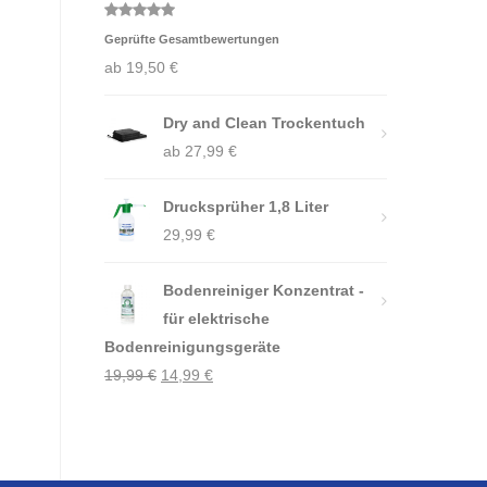
Bewertet
Geprüfte Gesamtbewertungen
mit
5.00
von 5
ab
19,50
€
Dry and Clean Trockentuch
ab
27,99
€
Drucksprüher 1,8 Liter
29,99
€
Bodenreiniger Konzentrat -
für elektrische
Bodenreinigungsgeräte
Ursprünglicher
Aktueller
19,99
€
14,99
€
Preis
Preis
war:
ist:
19,99 €
14,99 €.