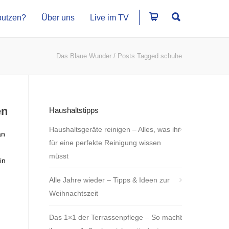
putzen?
Über uns
Live im TV
Das Blaue Wunder
/
Posts Tagged schuhe
en
Haushaltstipps
Haushaltsgeräte reinigen – Alles, was ihr
an
für eine perfekte Reinigung wissen
müsst
in
Alle Jahre wieder – Tipps & Ideen zur
Weihnachtszeit
Das 1×1 der Terrassenpflege – So macht