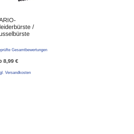
ARIO-
leiderbürste /
usselbürste
prüfte Gesamtbewertungen
b
8,99
€
gl. Versandkosten