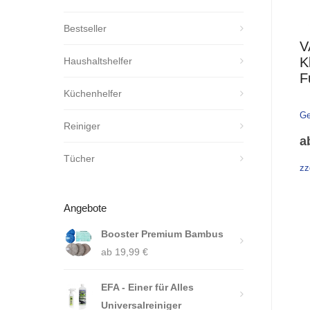
Bestseller
V
K
Haushaltshelfer
F
Küchenhelfer
Ge
Reiniger
a
Tücher
zz
Angebote
Booster Premium Bambus
ab
19,99
€
EFA - Einer für Alles
Universalreiniger