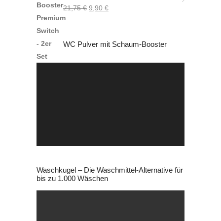
Ursprünglicher
Aktueller
21,75
€
9,90
€
Preis
Preis
war:
ist:
WC Pulver mit Schaum-Booster
21,75 €
9,90 €.
Video-
Player
Waschkugel – Die Waschmittel-Alternative für
bis zu 1.000 Wäschen