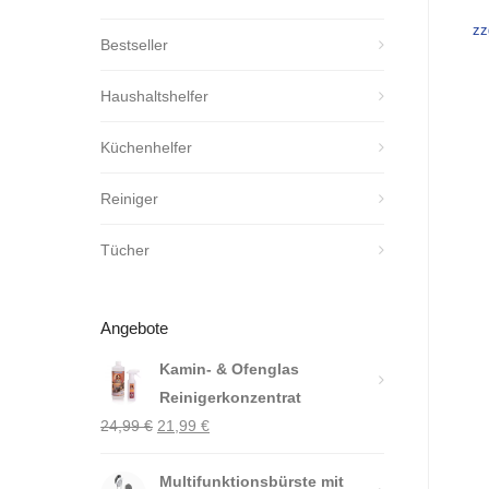
zz
Bestseller
Haushaltshelfer
Küchenhelfer
Reiniger
Tücher
Angebote
Kamin- & Ofenglas
Reinigerkonzentrat
Ursprünglicher
Aktueller
24,99
€
21,99
€
Preis
Preis
war:
Multifunktionsbürste mit
ist: