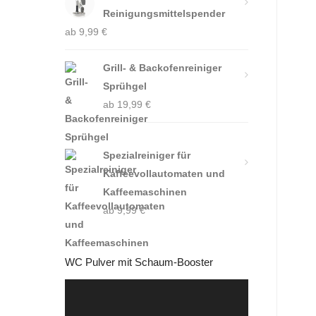
24,99 €
Reinigungsmittelspender
21,99 €.
ab
9,99
€
Grill- & Backofenreiniger
Sprühgel
ab
19,99
€
Spezialreiniger für
Kaffeevollautomaten und
Kaffeemaschinen
ab
9,99
€
WC Pulver mit Schaum-Booster
Video-
Player