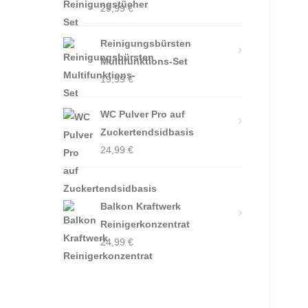
29,99
€
Reinigungsbürsten
Multifunktions-Set
19,99
€
WC Pulver Pro auf
Zuckertendsidbasis
24,99
€
Balkon Kraftwerk
Reinigerkonzentrat
24,99
€