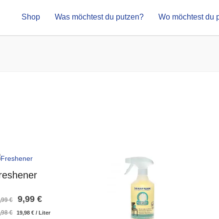
Shop
Was möchtest du putzen?
Wo möchtest du 
reshener
Ursprünglicher
Aktueller
9,99
€
,99
€
Ursprünglicher
Aktueller
,98
€
19,98
€
/
Liter
Preis
Preis