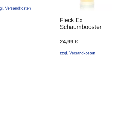
Preis
Preis
war:
ist:
war:
ist:
gl. Versandkosten
49,98 €
19,98 €.
24,99 €
9,99 €.
Fleck Ex
Schaumbooster
24,99
€
zzgl. Versandkosten