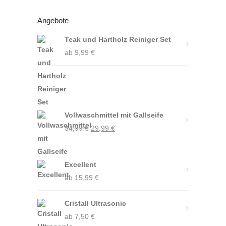
Angebote
Teak und Hartholz Reiniger Set
ab
9,99
€
Vollwaschmittel mit Gallseife
Ursprünglicher
Aktueller
34,99
€
29,99
€
Preis
Preis
war:
ist:
Excellent
34,99 €
29,99 €.
ab
15,99
€
Cristall Ultrasonic
ab
7,50
€