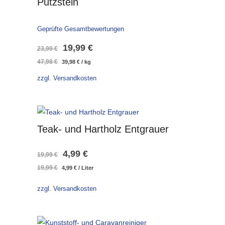
Putzstein
Geprüfte Gesamtbewertungen
Ursprünglicher
Aktueller
19,99
€
23,99
€
47,98
€
39,98
€
/
kg
Preis
Preis
zzgl. Versandkosten
war:
ist:
23,99 €
19,99 €.
Teak- und Hartholz Entgrauer
Ursprünglicher
Aktueller
4,99
€
19,99
€
19,99
€
4,99
€
/
Liter
Preis
Preis
war:
ist:
zzgl. Versandkosten
19,99 €
4,99 €.