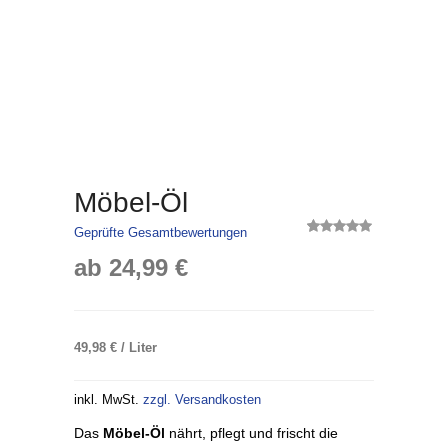
Möbel-Öl
Geprüfte Gesamtbewertungen
1
Bewertet
mit
5.00
ab
24,99
€
von 5,
basierend
auf
Kundenbewertung
49,98
€
/
Liter
inkl. MwSt.
zzgl. Versandkosten
Das
Möbel-Öl
nährt, pflegt und frischt die