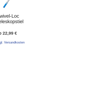
wivel-Loc
eleskopstiel
b
22,99
€
gl. Versandkosten