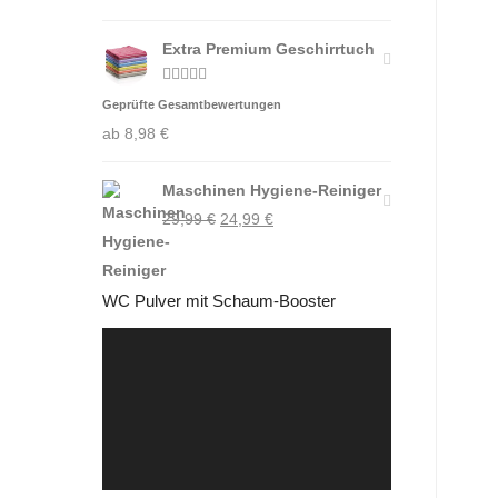
Extra Premium Geschirrtuch
Bewertet
Geprüfte Gesamtbewertungen
mit
4.88
von 5
ab
8,98
€
Maschinen Hygiene-Reiniger
Ursprünglicher
Aktueller
29,99
€
24,99
€
Preis
Preis
war:
ist:
WC Pulver mit Schaum-Booster
29,99 €
24,99 €.
Video-
Player