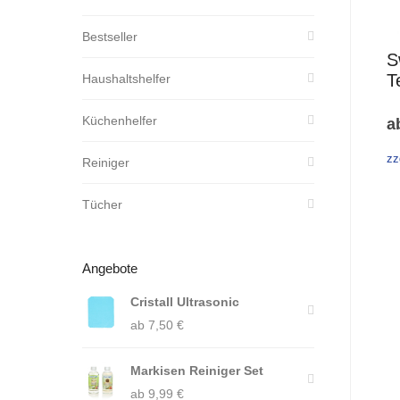
Bestseller
S
T
Haushaltshelfer
Küchenhelfer
a
zz
Reiniger
Tücher
Angebote
Cristall Ultrasonic
ab
7,50
€
Markisen Reiniger Set
ab
9,99
€