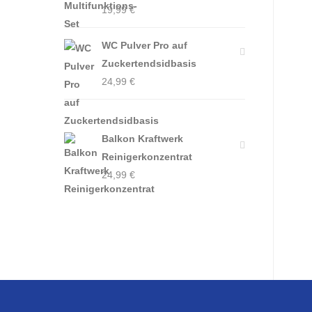
19,99
€
WC Pulver Pro auf
Zuckertendsidbasis
24,99
€
Balkon Kraftwerk
Reinigerkonzentrat
24,99
€