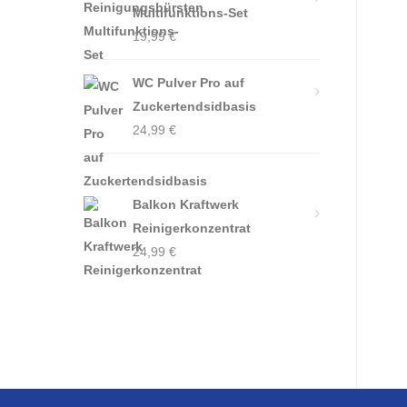
Multifunktions-Set
19,99
€
WC Pulver Pro auf
Zuckertendsidbasis
24,99
€
Balkon Kraftwerk
Reinigerkonzentrat
24,99
€