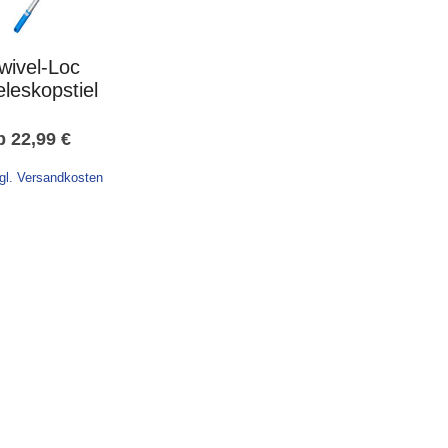
wivel-Loc
eleskopstiel
b
22,99
€
gl. Versandkosten