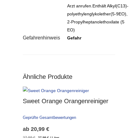
Arzt anrufen.Enthält Alkyl(C13)-
polyethylenglykolether(5-9EO),
2-Propylheptanolethoxilate (5
EO)
Gefahrenhinweis
Gefahr
Ähnliche Produkte
Sweet Orange Orangenreiniger
Geprüfte Gesamtbewertungen
ab
20,99
€
Ursprünglicher
Aktueller
27,99
€
27,99
€
/
Liter