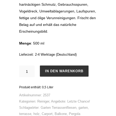
hartnäckigen Schmutz, Gebrauchsspuren,
Vogeldreck, Umweltablagerungen, Laufspuren,
fettige und ölige Verunreinigungen. Frischt den
Belag auf und erhält das natürliche
Erscheinungsbild.
Menge
: 500 ml
Lieferzeit:
2-4 Werktage (Deutschland)
Holzterrassen
IN DEN WARENKORB
Reiniger
Konzentrat
Produkt enthält: 0,5
Liter
Menge
Artikelnummer:
2537
Kategorien:
Reiniger
,
Angebote: Letzte Chance!
Schlagwörter:
Garten Terrassenfliesen
,
garten
,
terrasse
,
holz
,
Carport
,
Balkone
,
Pergola