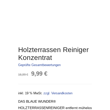
Holzterrassen Reiniger
Konzentrat
Geprüfte Gesamtbewertungen
Ursprünglicher
Aktueller
9,99
€
16,99
€
Preis
Preis
inkl. 19 % MwSt.
zzgl. Versandkosten
war:
ist:
DAS BLAUE WUNDER®
16,99 €
9,99 €.
HOLZTERRASSENREINIGER entfernt mühelos