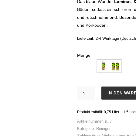
Das blaue Wunder
Laminat- &
Böden, sodass ein schlieren- un
und rutschhemmend. Besonders 
und Korkböden.
Lieferzeit:
2-4 Werktage (Deutsch
Menge
Laminat+Parkett-
IN DEN WAR
Reiniger
Menge
Produkt enthält: 0,75
Liter
– 1,5
Lite
Artikelnummer:
n. v.
Kategorie:
Reiniger
Schlagwörter:
Wohnzimmer Holz