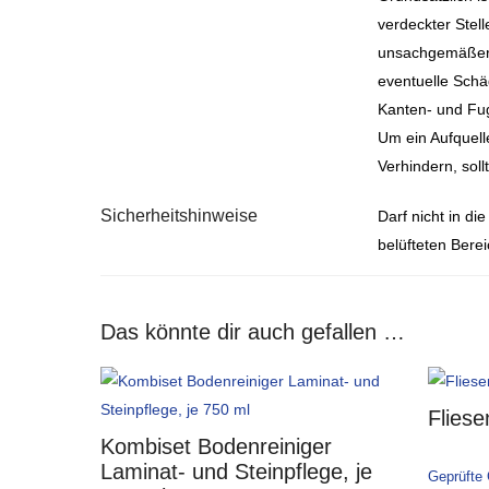
verdeckter Stell
unsachgemäßer H
eventuelle Schä
Kanten- und Fug
Um ein Aufquell
Verhindern, soll
Sicherheitshinweise
Darf nicht in d
belüfteten Bere
Das könnte dir auch gefallen …
Fliese
Kombiset Bodenreiniger
Laminat- und Steinpflege, je
Geprüfte