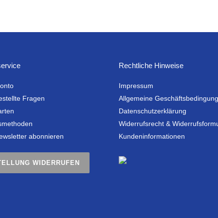
19,99 €
4,99 €.
ervice
Rechtliche Hinweise
onto
Impressum
estellte Fragen
Allgemeine Geschäftsbedingun
arten
Datenschutzerklärung
smethoden
Widerrufsrecht & Widerrufsform
ewsletter abonnieren
Kundeninformationen
TELLUNG WIDERRUFEN