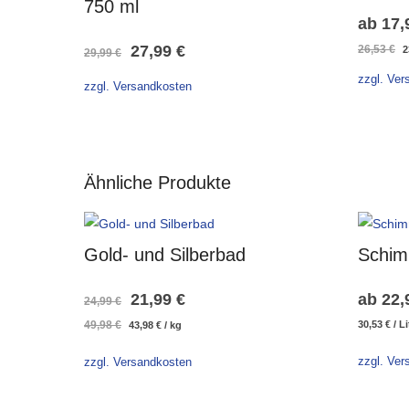
750 ml
ab
17,
Ursprünglicher
Aktueller
27,99
€
U
26,53
€
2
29,99
€
P
Preis
Preis
zzgl. Ver
zzgl. Versandkosten
w
2
war:
ist:
29,99 €
27,99 €.
Ähnliche Produkte
Gold- und Silberbad
Schim
Ursprünglicher
Aktueller
21,99
€
ab
22,
24,99
€
Ursprünglicher
Aktueller
49,98
€
30,53
€
/
Li
43,98
€
/
kg
Preis
Preis
Preis
Preis
war:
ist:
zzgl. Ver
war:
ist:
zzgl. Versandkosten
49,98 €
43,98 €.
24,99 €
21,99 €.