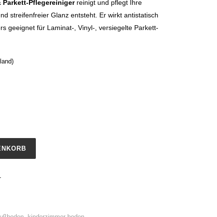
 Parkett-Pflegereiniger
reinigt und pflegt Ihre
d streifenfreier Glanz entsteht. Er wirkt antistatisch
geeignet für Laminat-, Vinyl-, versiegelte Parkett-
land)
ENKORB
r
fußboden
,
kinderzimmer boden