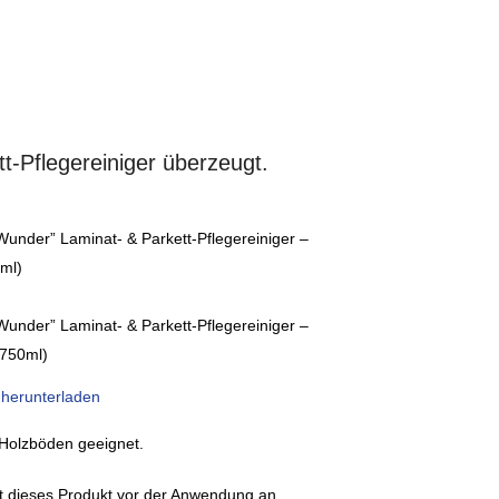
t-Pflegereiniger überzeugt.
Wunder” Laminat- & Parkett-Pflegereiniger –
ml)
Wunder” Laminat- & Parkett-Pflegereiniger –
 750ml)
 herunterladen
e Holzböden geeignet.
st dieses Produkt vor der Anwendung an