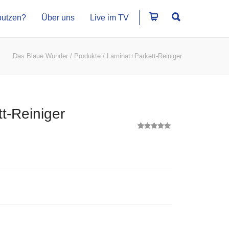
putzen?
Über uns
Live im TV
Das Blaue Wunder
/
Produkte
/
Laminat+Parkett-Reiniger
t-Reiniger
1
Bewertet
mit
5.00
von 5,
basierend
auf
Kundenbewertung