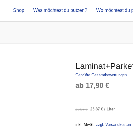
Shop
Was möchtest du putzen?
Wo möchtest du 
Laminat+Parket
Geprüfte Gesamtbewertungen
ab
17,90
€
Ursprünglicher
Aktueller
23,87
€
23,87
€
/
Liter
Preis
Preis
war:
ist:
inkl. MwSt.
zzgl. Versandkosten
23,87 €
23,87 €.