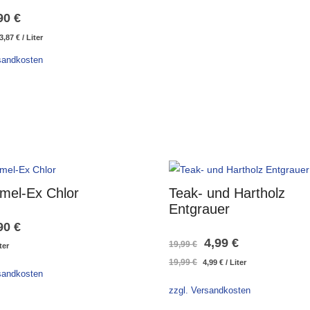
90
€
rsprünglicher
Aktueller
3,87
€
/
Liter
reis
Preis
sandkosten
ar:
ist:
6,53 €
23,87 €.
mel-Ex Chlor
Teak- und Hartholz
Entgrauer
90
€
Ursprünglicher
Aktueller
4,99
€
19,99
€
ter
19,99
€
4,99
€
/
Liter
Preis
Preis
sandkosten
war:
ist:
zzgl. Versandkosten