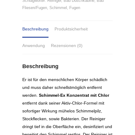
Schlagwörter:
Reiniger
,
Bad Duschkabine
,
Bad
Fliesen/Fugen
,
Schimmel
,
Fugen
Beschreibung
Produktsicherheit
Anwendung
Rezensionen (0)
Beschreibung
Er ist für den menschlichen Körper schädlich
und muss daher schnellstmöglich entfernt
werden.
Schimmel-Ex Konzentrat mit Chlor
entfernt dank seiner Aktiv-Chlor-Formel mit
sofortiger Wirkung mühelos Schimmelpilz,
Stockflecken, sowie Bakterien. Der Reiniger
dringt tief in die Oberfläche ein, desinfiziert und
beseitigt den Schimmel restlos. Der Reiniger ist