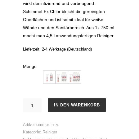
wirkt desinfizierend und vorbeugend.
Schimmel-Ex Chlor bleicht die gereinigten
Oberflächen und ist somit ideal für weiße
Wände und den Sanitärbereich. Aus 1x 750 ml
macht man 4,5 l anwendungsfertigen Reiniger.
Lieferzeit:
2-4 Werktage (Deutschland)
Menge
Schimmel-
IN DEN WARENKORB
Ex
Chlor
Artikelnummer:
n. v.
Menge
Kategorie:
Reiniger