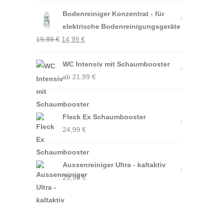
Preis
Preis
Bodenreiniger Konzentrat - für
war:
ist:
elektrische Bodenreinigungsgeräte
24,99 €
21,99 €.
Ursprünglicher
Aktueller
19,99
€
14,99
€
Preis
Preis
war:
WC Intensiv mit Schaumbooster
ist:
19,99 €
ab
21,99
14,99 €.
€
Fleck Ex Schaumbooster
24,99
€
Aussenreiniger Ultra - kaltaktiv
29,99
€