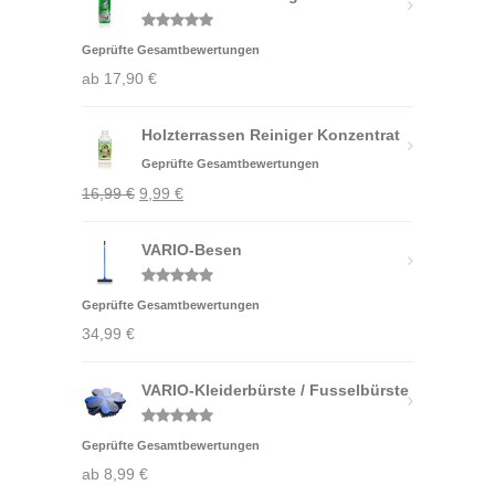
Bewertet
Geprüfte Gesamtbewertungen
mit
5.00
von 5
ab
17,90
€
Holzterrassen Reiniger Konzentrat
Geprüfte Gesamtbewertungen
Ursprünglicher
Aktueller
16,99
€
9,99
€
Preis
Preis
war:
VARIO-Besen
ist:
16,99 €
9,99 €.
Bewertet
Geprüfte Gesamtbewertungen
mit
5.00
von 5
34,99
€
VARIO-Kleiderbürste / Fusselbürste
Bewertet
Geprüfte Gesamtbewertungen
mit
5.00
von 5
ab
8,99
€