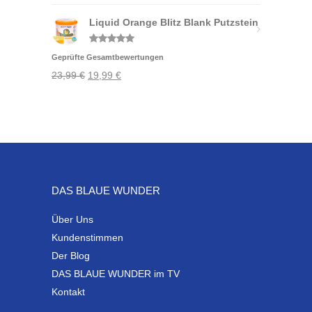
Liquid Orange Blitz Blank Putzstein
Bewertet
Geprüfte Gesamtbewertungen
mit
5.00
von 5
Ursprünglicher
Aktueller
23,99
€
19,99
€
Preis
Preis
war:
ist:
23,99 €
19,99 €.
DAS BLAUE WUNDER
Über Uns
Kundenstimmen
Der Blog
DAS BLAUE WUNDER im TV
Kontakt