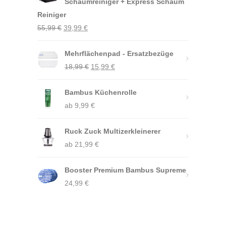
Schaumreiniger + Express Schaum
Reiniger
Ursprünglicher
Aktueller
55,99
€
39,99
€
Preis
Preis
war:
Mehrflächenpad - Ersatzbezüge
ist:
Ursprünglicher
Aktueller
55,99 €
18,99
€
39,99 €.
15,99
€
Preis
Preis
Bambus Küchenrolle
war:
ist:
ab
9,99
18,99 €
€
15,99 €.
Ruck Zuck Multizerkleinerer
ab
21,99
€
Booster Premium Bambus Supreme
24,99
€