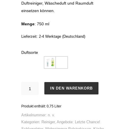
Duftreiniger, Wäscheduft und Raumduft
einsetzen können.
Menge
: 750 ml
Lieferzeit:
2-4 Werktage (Deutschland)
Duftsorte
Aromareiniger
IN DEN WARENKORB
3in1
Menge
Produkt enthält: 0,75
Liter
Artikelnummer:
n. v.
Kategorien:
Reiniger
,
Angebote: Letzte Chance!
Schlagwörter:
Wohnzimmer Polsterkissen
,
Küche