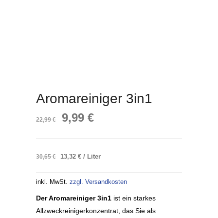
Aromareiniger 3in1
Ursprünglicher
Aktueller
9,99
€
22,99
€
Preis
Preis
Ursprünglicher
Aktueller
30,65
€
13,32
€
/
Liter
war:
ist:
Preis
Preis
war:
ist:
22,99 €
9,99 €.
inkl. MwSt.
zzgl. Versandkosten
30,65 €
13,32 €.
Der Aromareiniger 3in1
ist ein starkes
Allzweckreinigerkonzentrat, das Sie als