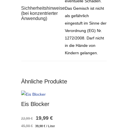
eventuelle Schäden.
Sichherheitshinweise
Das Gemisch ist nicht
(bei konzentrierter
als gefährlich
Anwendung)
eingestuft im Sinne der
Verordnung (EG) Nr.
1272/2008. Darf nicht
in die Hände von
Kindern gelangen.
Ähnliche Produkte
Eis Blocker
Ursprünglicher
Aktueller
19,99
€
22,99
€
45,98
€
39,98
€
/
Liter
Preis
Preis