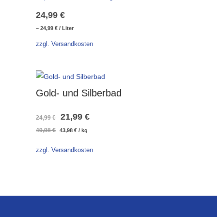
24,99
€
–
24,99
€
/
Liter
zzgl. Versandkosten
Gold- und Silberbad
Ursprünglicher
Aktueller
21,99
€
24,99
€
Ursprünglicher
Aktueller
49,98
€
43,98
€
/
kg
Preis
Preis
Preis
Preis
war:
ist:
war:
ist:
zzgl. Versandkosten
49,98 €
43,98 €.
24,99 €
21,99 €.