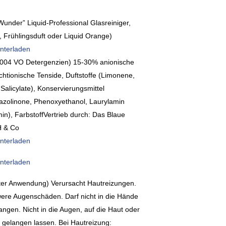
Wunder” Liquid-Professional Glasreiniger,
, Frühlingsduft oder Liquid Orange)
nterladen
004 VO Detergenzien) 15-30% anionische
chtionische Tenside, Duftstoffe (Limonene,
 Salicylate), Konservierungsmittel
iazolinone, Phenoxyethanol, Laurylamin
in), FarbstoffVertrieb durch: Das Blaue
 & Co
nterladen
nterladen
rter Anwendung) Verursacht Hautreizungen.
ere Augenschäden. Darf nicht in die Hände
angen. Nicht in die Augen, auf die Haut oder
g gelangen lassen. Bei Hautreizung: