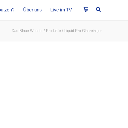
putzen?
Über uns
Live im TV
Das Blaue Wunder
/
Produkte
/
Liquid Pro Glasreiniger