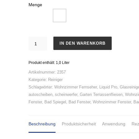
Menge
Liquid
IN DEN WARENKORB
Pro
Glasreiniger
Produkt enthält: 1,0
Liter
Menge
Artikelnummer:
2357
Kategorie:
Reiniger
Schlagwörter:
Wohnzimmer Fernseher
,
Liquid Pro
,
Glasreinig
autoscheiben
,
scheinwerfer
,
Garten Terrassenfliesen
,
Wohnz
Fenster
,
Bad Spiegel
,
Bad Fenster
,
Wohnzimmer Fenster
,
Ba
Beschreibung
Produktsicherheit
Anwendung
Rez