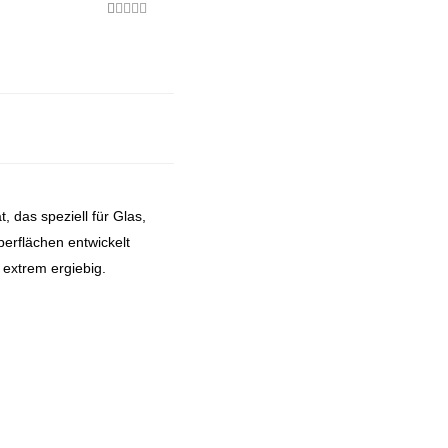
1
Bewertet
mit
5.00
von 5,
basierend
auf
Kundenbewertung
t, das speziell für Glas,
berflächen entwickelt
t extrem ergiebig.