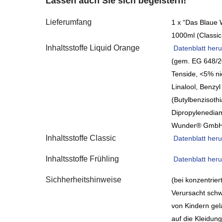
Lassen auch Sie sich begeistern!
Lieferumfang
1 x “Das Blaue 
1000ml (Classic
Inhaltsstoffe Liquid Orange
Datenblatt heru
(gem. EG 648/2
Tenside, <5% ni
Linalool, Benzyl
(Butylbenzisoth
Dipropylenediam
Wunder® GmbH
Inhaltsstoffe Classic
Datenblatt heru
Inhaltsstoffe Frühling
Datenblatt heru
Sichherheitshinweise
(bei konzentrie
Verursacht schw
von Kindern gel
auf die Kleidun