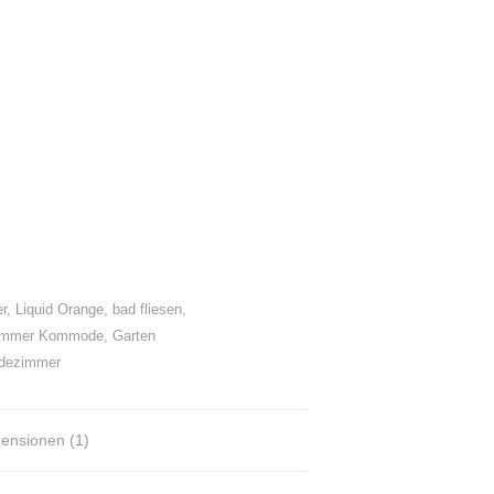
er
,
Liquid Orange
,
bad fliesen
,
immer Kommode
,
Garten
dezimmer
ensionen (1)