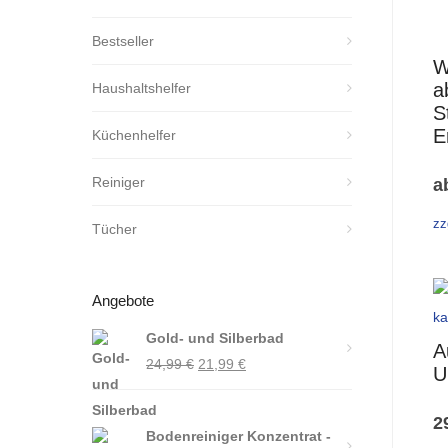
Bestseller
W
a
Haushaltshelfer
S
E
Küchenhelfer
Reiniger
a
zz
Tücher
Angebote
Gold- und Silberbad
A
Ursprünglicher
Aktueller
24,99
€
21,99
€
U
Preis
Preis
war:
ist:
2
Bodenreiniger Konzentrat -
24,99 €
21,99 €.