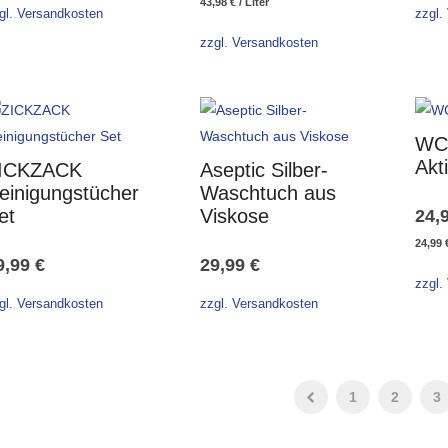
43,98
€
/
Liter
gl. Versandkosten
zzgl.
zzgl. Versandkosten
WC 
Akt
ICKZACK
Aseptic Silber-
einigungstücher
Waschtuch aus
et
Viskose
24,
24,99
9,99
€
29,99
€
zzgl.
gl. Versandkosten
zzgl. Versandkosten
1
2
3