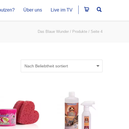
putzen?
Über uns
Live im TV
Das Blaue Wunder
/
Produkte
/
Seite 4