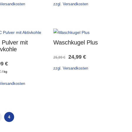
 Versandkosten
zzgl. Versandkosten
Pulver mit
Waschkugel Plus
ivkohle
Ursprünglicher
Aktueller
24,99
€
25,99
€
99
€
Preis
Preis
zzgl. Versandkosten
€
/
kg
war:
ist:
 Versandkosten
25,99 €
24,99 €.
4