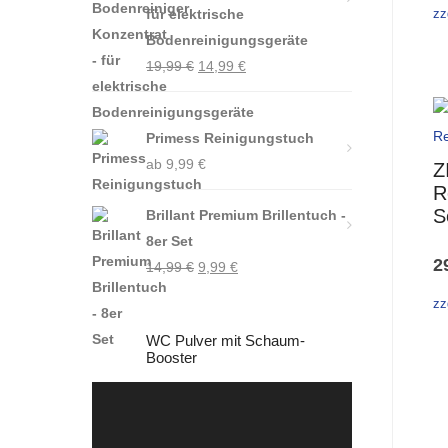
für elektrische
zz
Bodenreinigungsgeräte
Ursprünglicher
Aktueller
19,99
€
14,99
€
Preis
Preis
war:
ist:
Primess Reinigungstuch
19,99 €
14,99 €.
ab
9,99
€
Z
R
S
Brillant Premium Brillentuch -
8er Set
2
Ursprünglicher
Aktueller
14,99
€
9,99
€
Preis
Preis
zz
war:
ist:
WC Pulver mit Schaum-
14,99 €
9,99 €.
Booster
Video-
Player