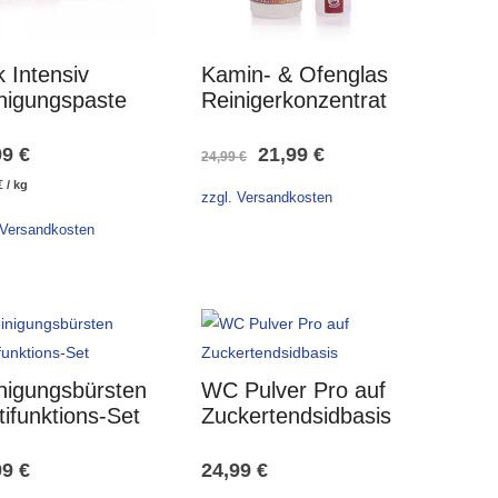
k Intensiv
Kamin- & Ofenglas
nigungspaste
Reinigerkonzentrat
Ursprünglicher
Aktueller
99
€
21,99
€
24,99
€
€
/
kg
Preis
Preis
zzgl. Versandkosten
war:
ist:
 Versandkosten
24,99 €
21,99 €.
nigungsbürsten
WC Pulver Pro auf
tifunktions-Set
Zuckertendsidbasis
99
€
24,99
€