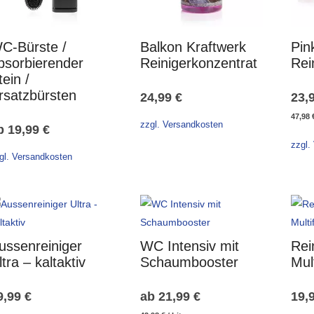
C-Bürste /
Balkon Kraftwerk
Pin
bsorbierender
Reinigerkonzentrat
Rei
tein /
rsatzbürsten
24,99
€
23,
47,98
zzgl. Versandkosten
b
19,99
€
zzgl.
gl. Versandkosten
ussenreiniger
WC Intensiv mit
Rei
ltra – kaltaktiv
Schaumbooster
Mul
9,99
€
ab
21,99
€
19,