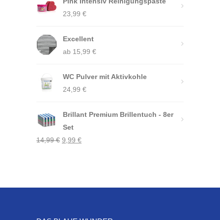
Pink Intensiv Reinigungspaste
war:
ist:
23,99
€
21,99 €
6,50 €.
Excellent
ab
15,99
€
WC Pulver mit Aktivkohle
24,99
€
Brillant Premium Brillentuch - 8er
Set
Ursprünglicher
Aktueller
14,99
€
9,99
€
Preis
Preis
war:
ist:
14,99 €
9,99 €.