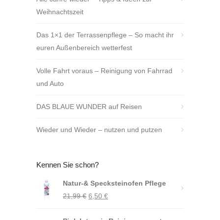
Weihnachtszeit
Das 1×1 der Terrassenpflege – So macht ihr
euren Außenbereich wetterfest
Volle Fahrt voraus – Reinigung von Fahrrad
und Auto
DAS BLAUE WUNDER auf Reisen
Wieder und Wieder – nutzen und putzen
Kennen Sie schon?
Natur-& Specksteinofen Pflege
Ursprünglicher
Aktueller
21,99
€
6,50
€
Preis
Preis