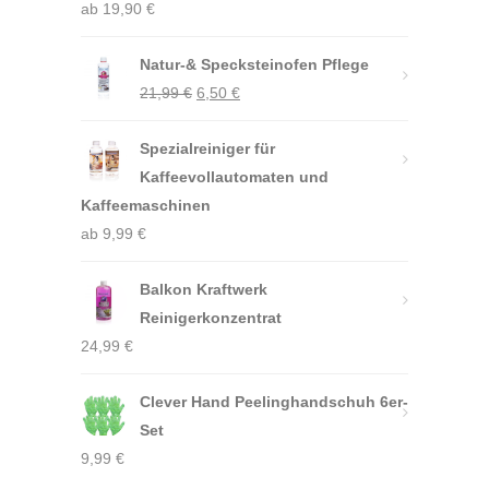
von 5
ab
19,90
€
Natur-& Specksteinofen Pflege
Ursprünglicher
Aktueller
21,99
€
6,50
€
Preis
Preis
Spezialreiniger für
war:
ist:
Kaffeevollautomaten und
21,99 €
6,50 €.
Kaffeemaschinen
ab
9,99
€
Balkon Kraftwerk
Reinigerkonzentrat
24,99
€
Clever Hand Peelinghandschuh 6er-
Set
9,99
€