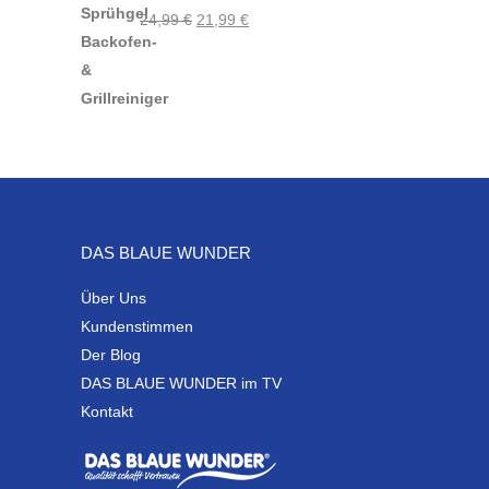
Ursprünglicher
Aktueller
24,99
€
21,99
€
Preis
Preis
war:
ist:
24,99 €
21,99 €.
DAS BLAUE WUNDER
Über Uns
Kundenstimmen
Der Blog
DAS BLAUE WUNDER im TV
Kontakt