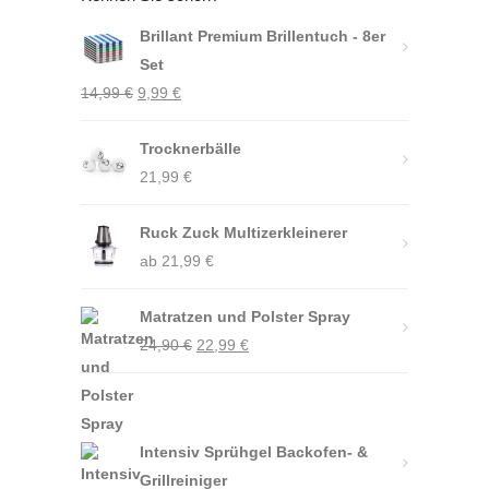
Brillant Premium Brillentuch - 8er
Set
Ursprünglicher
Aktueller
14,99
€
9,99
€
Preis
Preis
war:
Trocknerbälle
ist:
14,99 €
21,99
9,99 €.
€
Ruck Zuck Multizerkleinerer
ab
21,99
€
Matratzen und Polster Spray
Ursprünglicher
Aktueller
24,90
€
22,99
€
Preis
Preis
war:
ist:
24,90 €
22,99 €.
Intensiv Sprühgel Backofen- &
Grillreiniger