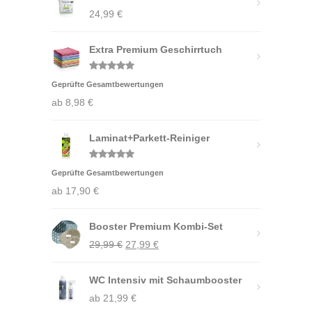
24,99
€
Extra Premium Geschirrtuch
Bewertet
Geprüfte Gesamtbewertungen
mit
4.88
von 5
ab
8,98
€
Laminat+Parkett-Reiniger
Bewertet
Geprüfte Gesamtbewertungen
mit
5.00
von 5
ab
17,90
€
Booster Premium Kombi-Set
Ursprünglicher
Aktueller
29,99
€
27,99
€
Preis
Preis
WC Intensiv mit Schaumbooster
war:
ist:
ab
21,99
29,99 €
€
27,99 €.