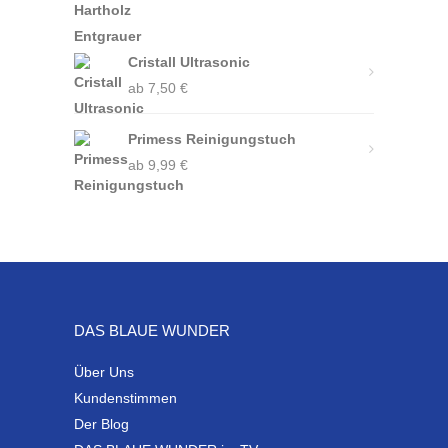
war:
ist:
19,99 €
4,99 €.
Cristall Ultrasonic
ab
7,50
€
Primess Reinigungstuch
ab
9,99
€
DAS BLAUE WUNDER
Über Uns
Kundenstimmen
Der Blog