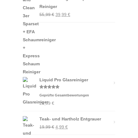
Reiniger
Ursprünglicher
Aktueller
55,99
€
39,99
€
Preis
Preis
war:
ist:
55,99 €
39,99 €.
Liquid Pro Glasreiniger
Bewertet
Geprüfte Gesamtbewertungen
mit
5.00
von 5
24,99
€
Teak- und Hartholz Entgrauer
Ursprünglicher
Aktueller
19,99
€
4,99
€
Preis
Preis