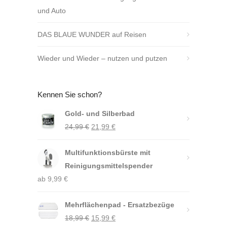
und Auto
DAS BLAUE WUNDER auf Reisen
Wieder und Wieder – nutzen und putzen
Kennen Sie schon?
Gold- und Silberbad
Ursprünglicher
Aktueller
24,99
€
21,99
€
Preis
Preis
Multifunktionsbürste mit
war:
ist:
Reinigungsmittelspender
24,99 €
21,99 €.
ab
9,99
€
Mehrflächenpad - Ersatzbezüge
Ursprünglicher
Aktueller
18,99
€
15,99
€