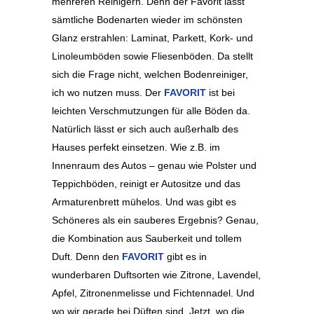
mehreren Reinigern. Denn der Favorit lässt
sämtliche Bodenarten wieder im schönsten
Glanz erstrahlen: Laminat, Parkett, Kork- und
Linoleumböden sowie Fliesenböden. Da stellt
sich die Frage nicht, welchen Bodenreiniger,
ich wo nutzen muss. Der
FAVORIT
ist bei
leichten Verschmutzungen für alle Böden da.
Natürlich lässt er sich auch außerhalb des
Hauses perfekt einsetzen. Wie z.B. im
Innenraum des Autos – genau wie Polster und
Teppichböden, reinigt er Autositze und das
Armaturenbrett mühelos. Und was gibt es
Schöneres als ein sauberes Ergebnis? Genau,
die Kombination aus Sauberkeit und tollem
Duft. Denn den
FAVORIT
gibt es in
wunderbaren Duftsorten wie Zitrone, Lavendel,
Apfel, Zitronenmelisse und Fichtennadel. Und
wo wir gerade bei Düften sind. Jetzt, wo die