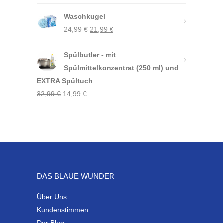
Preis
Preis
Waschkugel
war:
ist:
Ursprünglicher
Aktueller
24,99
€
18,99 €
21,99
€
15,99 €.
Preis
Preis
Spülbutler - mit
war:
ist:
Spülmittelkonzentrat (250 ml) und
24,99 €
21,99 €.
EXTRA Spültuch
Ursprünglicher
Aktueller
32,99
€
14,99
€
Preis
Preis
war:
ist:
32,99 €
14,99 €.
DAS BLAUE WUNDER
Über Uns
Kundenstimmen
Der Blog