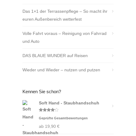
Das 1×1 der Terrassenpflege – So macht ihr
euren Außenbereich wetterfest
Volle Fahrt voraus – Reinigung von Fahrrad
und Auto
DAS BLAUE WUNDER auf Reisen
Wieder und Wieder – nutzen und putzen
Kennen Sie schon?
Soft Hand - Staubhandschuh
Bewertet
Geprüfte Gesamtbewertungen
mit
4.00
von 5
ab
19,90
€