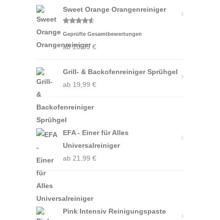
Sweet Orange Orangenreiniger
Bewertet
Geprüfte Gesamtbewertungen
mit
4.50
von 5
ab
20,99
€
Grill- & Backofenreiniger Sprühgel
ab
19,99
€
EFA - Einer für Alles
Universalreiniger
ab
21,99
€
Pink Intensiv Reinigungspaste