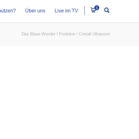
1
putzen?
Über uns
Live im TV
Das Blaue Wunder
/
Produkte
/
Cristall Ultrasonic