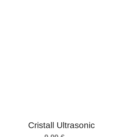
Cristall Ultrasonic
Ursprünglicher
Aktueller