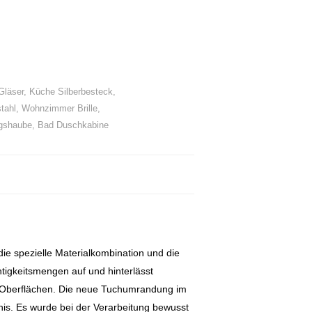
Gläser
,
Küche Silberbesteck
,
tahl
,
Wohnzimmer Brille
,
gshaube
,
Bad Duschkabine
ie spezielle Materialkombination und die
tigkeitsmengen auf und hinterlässt
s-)Oberflächen. Die neue Tuchumrandung im
bnis. Es wurde bei der Verarbeitung bewusst