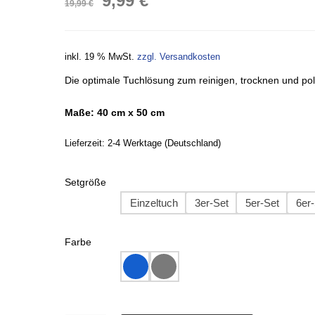
9,99
€
19,99
€
Preis
Preis
inkl. 19 % MwSt.
zzgl. Versandkosten
war:
ist:
Die optimale Tuchlösung zum reinigen, trocknen und pol
19,99 €
9,99 €.
Maße: 40 cm x 50 cm
Lieferzeit:
2-4 Werktage (Deutschland)
Setgröße
Einzeltuch
3er-Set
5er-Set
6er
Farbe