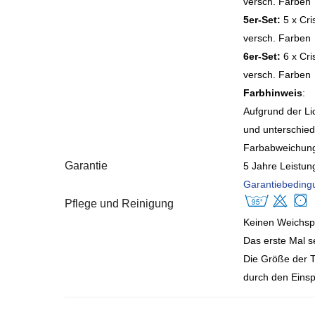
versch. Farben
5er-Set:
5 x Cri
versch. Farben
6er-Set:
6 x Cri
versch. Farben
Farbhinweis
:
Aufgrund der Lic
und unterschiedl
Farbabweichung
Garantie
5 Jahre Leistun
Garantiebedingu
Pflege und Reinigung
Keinen Weichsp
Das erste Mal s
Die Größe der 
durch den Eins