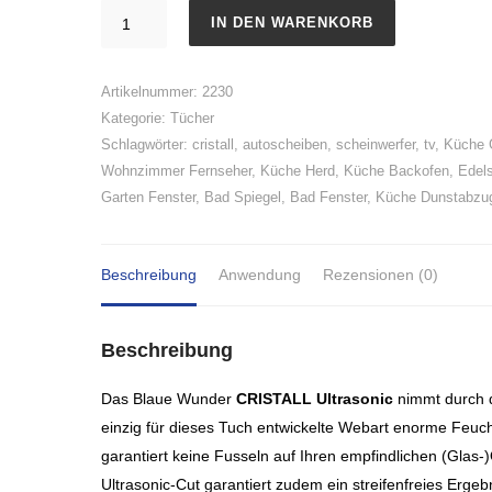
Cristall
IN DEN WARENKORB
Ultrasonic
Menge
Artikelnummer:
2230
Kategorie:
Tücher
Schlagwörter:
cristall
,
autoscheiben
,
scheinwerfer
,
tv
,
Küche 
Wohnzimmer Fernseher
,
Küche Herd
,
Küche Backofen
,
Edels
Garten Fenster
,
Bad Spiegel
,
Bad Fenster
,
Küche Dunstabzu
Beschreibung
Anwendung
Rezensionen (0)
Beschreibung
Das Blaue Wunder
CRISTALL Ultrasonic
nimmt durch d
einzig für dieses Tuch entwickelte Webart enorme Feuch
garantiert keine Fusseln auf Ihren empfindlichen (Gla
Ultrasonic-Cut garantiert zudem ein streifenfreies Erge