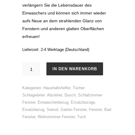
verlängern Sie die Lebensdauer des
Einwaschers und können sich immer wieder
aufs Neue an dem strahlenden Glanz von
Fenstern und anderen glatten Oberflächen
erfreuen!
Lieferzeit:
2-4 Werktage (Deutschland)
Einwascher-
IN DEN WARENKORB
Bezug
mit
Kategorien:
Haushaltshelfer
,
Tücher
Bambusfaser,
Schlagwörter:
Abzieher
,
Dusch
,
Schlafzimmer
2er
Fenster
,
Einwascherbezug
,
Ersatzbezüge
,
Set
Ersatzbezug
,
Swivel
,
Garten Fenster
,
Fenster
,
Bad
Menge
Fenster
,
Wohnzimmer Fenster
,
Tuch