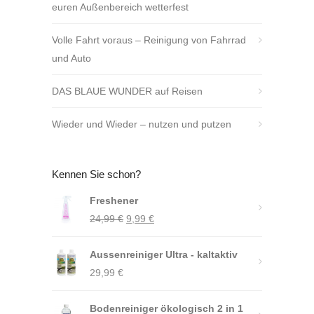
euren Außenbereich wetterfest
Volle Fahrt voraus – Reinigung von Fahrrad
und Auto
DAS BLAUE WUNDER auf Reisen
Wieder und Wieder – nutzen und putzen
Kennen Sie schon?
Freshener
Ursprünglicher
Aktueller
24,99
€
9,99
€
Preis
Preis
Aussenreiniger Ultra - kaltaktiv
war:
ist:
29,99
€
24,99 €
9,99 €.
Bodenreiniger ökologisch 2 in 1