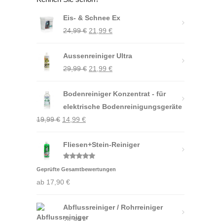
Eis- & Schnee Ex
Ursprünglicher
Aktueller
24,99
€
21,99
€
Preis
Preis
Aussenreiniger Ultra
war:
ist:
Ursprünglicher
Aktueller
29,99
€
24,99 €
21,99
€
21,99 €.
Preis
Preis
Bodenreiniger Konzentrat - für
war:
ist:
elektrische Bodenreinigungsgeräte
29,99 €
21,99 €.
Ursprünglicher
Aktueller
19,99
€
14,99
€
Preis
Preis
war:
Fliesen+Stein-Reiniger
ist:
19,99 €
14,99 €.
Bewertet
Geprüfte Gesamtbewertungen
mit
5.00
von 5
ab
17,90
€
Abflussreiniger / Rohrreiniger
24,99
€