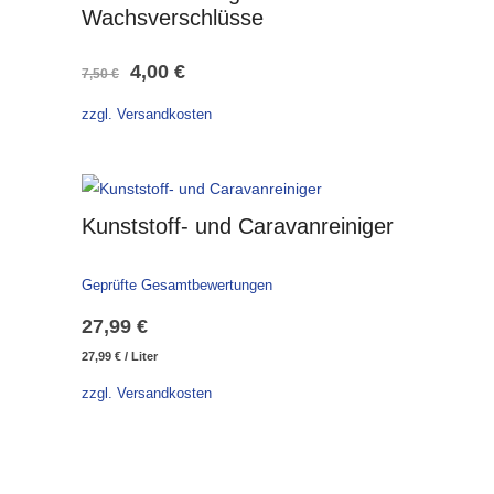
Wachsverschlüsse
Ursprünglicher
Aktueller
4,00
€
7,50
€
Preis
Preis
zzgl. Versandkosten
war:
ist:
7,50 €
4,00 €.
Kunststoff- und Caravanreiniger
Geprüfte Gesamtbewertungen
27,99
€
27,99
€
/
Liter
zzgl. Versandkosten