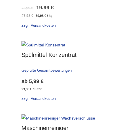
Ursprünglicher
Aktueller
19,99
€
23,99
€
47,98
€
39,98
€
/
kg
Preis
Preis
zzgl. Versandkosten
war:
ist:
23,99 €
19,99 €.
Spülmittel Konzentrat
Geprüfte Gesamtbewertungen
ab
5,99
€
23,96
€
/
Liter
zzgl. Versandkosten
Maschinenreiniger